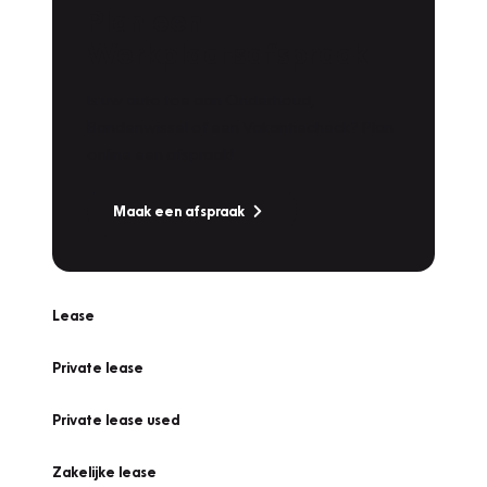
Plan een
Werkplaatsafspraak
Is uw auto toe aan Onderhoud,
Bandenwissel of een Vakantiecheck? Plan
online een afspraak!
Maak een afspraak
Lease
Private lease
Private lease used
Zakelijke lease