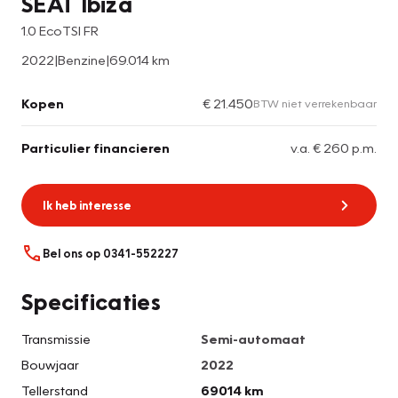
SEAT Ibiza
1.0 EcoTSI FR
2022
|
Benzine
|
69.014 km
Kopen
€ 21.450
BTW niet verrekenbaar
Particulier financieren
v.a. € 260 p.m.
Ik heb interesse
Bel ons op 0341-552227
Specificaties
Transmissie
Semi-automaat
Bouwjaar
2022
Tellerstand
69014 km