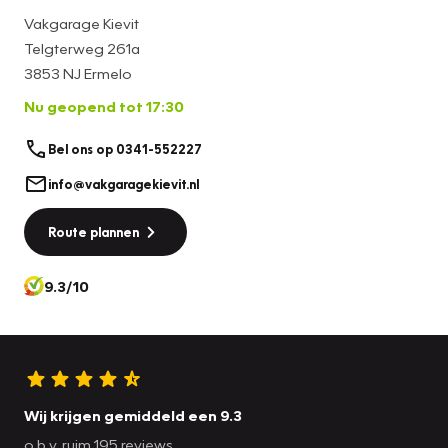
Vakgarage Kievit
Telgterweg 261a
3853 NJ Ermelo
Nu geopend tot 17:30
Bel ons op 0341-552227
info@vakgaragekievit.nl
Route plannen
9.3/10
Wij krijgen gemiddeld een 9.3
o.b.v. ruim 195 reviews