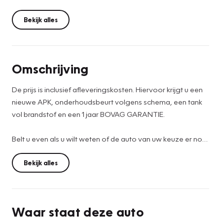
Bekijk alles
Omschrijving
De prijs is inclusief afleveringskosten. Hiervoor krijgt u een
nieuwe APK, onderhoudsbeurt volgens schema, een tank
vol brandstof en een 1 jaar BOVAG GARANTIE.
Belt u even als u wilt weten of de auto van uw keuze er nog
staat en u deze wilt bezichtigen?
Bekijk alles
Kijkt u voor meer informatie op onze website:
www.VAKGARAGEKIEVIT.nl .
Tel. nr. 0341-552227
Waar staat deze auto