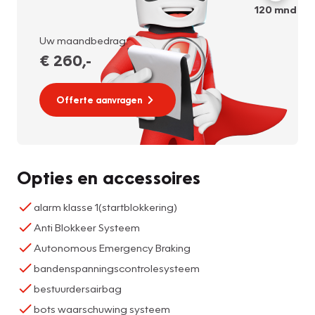
120
mnd
Uw maandbedrag:
€ 260
,-
Offerte aanvragen
Opties en accessoires
alarm klasse 1(startblokkering)
Anti Blokkeer Systeem
Autonomous Emergency Braking
bandenspanningscontrolesysteem
bestuurdersairbag
bots waarschuwing systeem