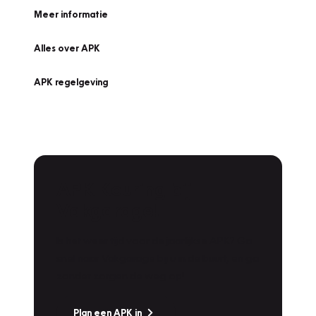
Meer informatie
Alles over APK
APK regelgeving
APK Keuring bij
Vakgarage!
Is het weer tijd voor de jaarlijkse APK? Ga
snel naar Vakgarage bij u in de buurt, en ga
zonder zorgen de weg op!
Plan een APK in