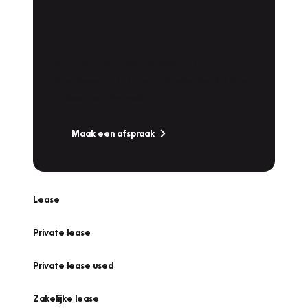
Plan een
Werkplaatsafspraak
Is uw auto toe aan Onderhoud,
Bandenwissel of een Vakantiecheck? Plan
online een afspraak!
Maak een afspraak
Lease
Private lease
Private lease used
Zakelijke lease