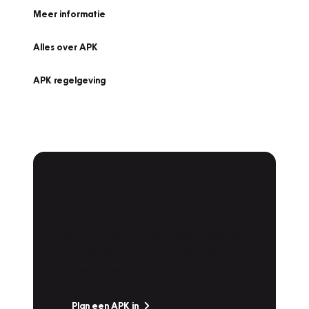
Meer informatie
Alles over APK
APK regelgeving
APK Keuring bij
Vakgarage!
Is het weer tijd voor de jaarlijkse APK? Ga
snel naar Vakgarage bij u in de buurt, en ga
zonder zorgen de weg op!
Plan een APK in