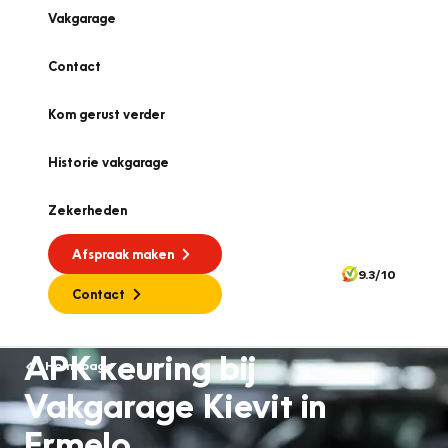
Vakgarage
Contact
Kom gerust verder
Historie vakgarage
Zekerheden
Afspraak maken
9.3/10
Contact
APK keuring bij
Homepage
Vakgarage Kievit in
Ermelo