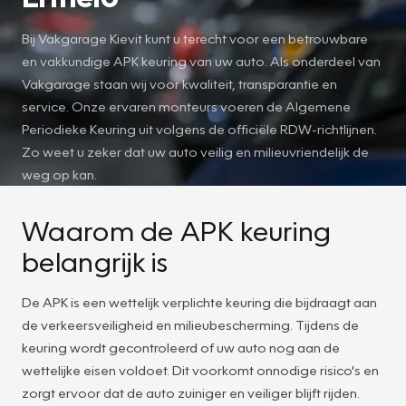
Bij Vakgarage Kievit kunt u terecht voor een betrouwbare
en vakkundige APK keuring van uw auto. Als onderdeel van
Vakgarage staan wij voor kwaliteit, transparantie en
service. Onze ervaren monteurs voeren de Algemene
Periodieke Keuring uit volgens de officiële RDW-richtlijnen.
Zo weet u zeker dat uw auto veilig en milieuvriendelijk de
weg op kan.
Waarom de APK keuring
belangrijk is
De APK is een wettelijk verplichte keuring die bijdraagt aan
de verkeersveiligheid en milieubescherming. Tijdens de
keuring wordt gecontroleerd of uw auto nog aan de
wettelijke eisen voldoet. Dit voorkomt onnodige risico's en
zorgt ervoor dat de auto zuiniger en veiliger blijft rijden.