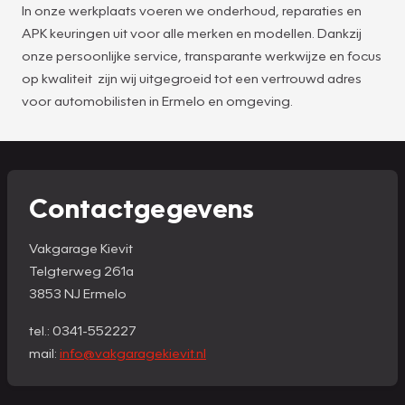
In onze werkplaats voeren we onderhoud, reparaties en
APK keuringen uit voor alle merken en modellen. Dankzij
onze persoonlijke service, transparante werkwijze en focus
op kwaliteit zijn wij uitgegroeid tot een vertrouwd adres
voor automobilisten in Ermelo en omgeving.
Contactgegevens
Vakgarage Kievit
Telgterweg 261a
3853 NJ Ermelo
tel.: 0341-552227
mail:
info@vakgaragekievit.nl