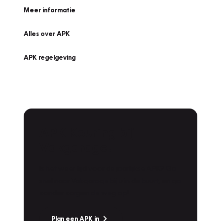
Meer informatie
Alles over APK
APK regelgeving
APK Keuring bij
Vakgarage!
Is het weer tijd voor de jaarlijkse APK? Ga
snel naar Vakgarage bij u in de buurt, en ga
zonder zorgen de weg op!
Plan een APK in