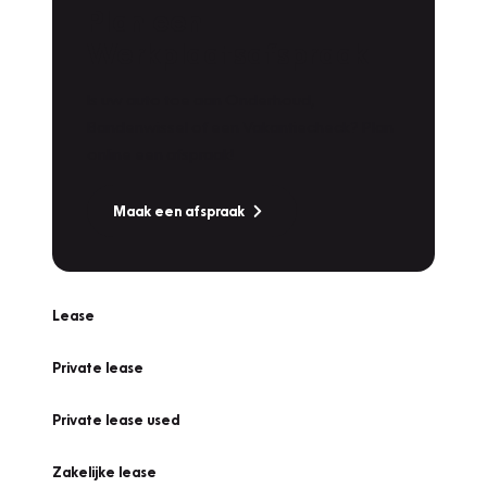
Plan een
Werkplaatsafspraak
Is uw auto toe aan Onderhoud,
Bandenwissel of een Vakantiecheck? Plan
online een afspraak!
Maak een afspraak
Lease
Private lease
Private lease used
Zakelijke lease