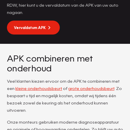
RDW, hier kunt u de vervaldatum van de APK van uw auto
nagaan.
Vervaldatum APK
APK combineren met
onderhoud
Veel klanten kiezen ervoor om de APK te combineren met
een
kleine onderhoudsbeurt
of
grote onderhoudsbeurt
. Zo
bespaart u tijd en mogelijk kosten, omdat wij tijdens één
bezoek zowel de keuring als het onderhoud kunnen
uitvoeren.
Onze monteurs gebruiken moderne diagnoseapparatuur
en originele of hoogwaardige onderdelen. Zo blijft uw auto