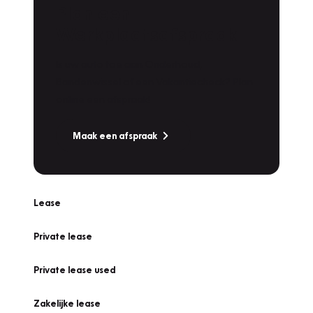
Plan een
Werkplaatsafspraak
Is uw auto toe aan Onderhoud,
Bandenwissel of een Vakantiecheck? Plan
online een afspraak!
Maak een afspraak
Lease
Private lease
Private lease used
Zakelijke lease