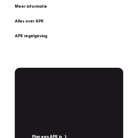
Meer informatie
Alles over APK
APK regelgeving
APK Keuring bij
Vakgarage!
Is het weer tijd voor de jaarlijkse APK? Ga
snel naar Vakgarage bij u in de buurt, en ga
zonder zorgen de weg op!
Plan een APK in