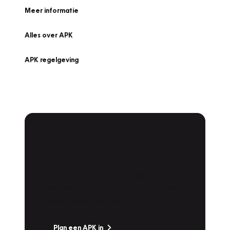
Meer informatie
Alles over APK
APK regelgeving
APK Keuring bij
Vakgarage!
Is het weer tijd voor de jaarlijkse APK? Ga
snel naar Vakgarage bij u in de buurt, en ga
zonder zorgen de weg op!
Plan een APK in