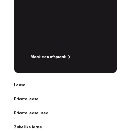
Plan een
Werkplaatsafspraak
Is uw auto toe aan Onderhoud,
Bandenwissel of een Vakantiecheck? Plan
online een afspraak!
Maak een afspraak
Lease
Private lease
Private lease used
Zakelijke lease