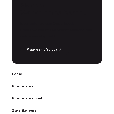
Plan een
Werkplaatsafspraak
Is uw auto toe aan Onderhoud,
Bandenwissel of een Vakantiecheck? Plan
online een afspraak!
Maak een afspraak
Lease
Private lease
Private lease used
Zakelijke lease