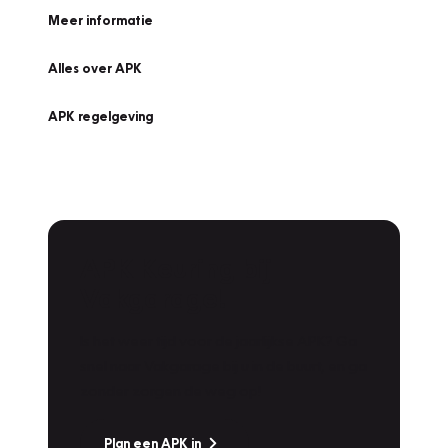
Meer informatie
Alles over APK
APK regelgeving
APK Keuring bij
Vakgarage!
Is het weer tijd voor de jaarlijkse APK? Ga
snel naar Vakgarage bij u in de buurt, en ga
zonder zorgen de weg op!
Plan een APK in