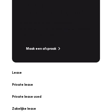
Plan een
Werkplaatsafspraak
Is uw auto toe aan Onderhoud,
Bandenwissel of een Vakantiecheck? Plan
online een afspraak!
Maak een afspraak
Lease
Private lease
Private lease used
Zakelijke lease