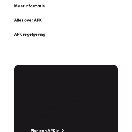
Meer informatie
Alles over APK
APK regelgeving
APK Keuring bij
Vakgarage!
Is het weer tijd voor de jaarlijkse APK? Ga
snel naar Vakgarage bij u in de buurt, en ga
zonder zorgen de weg op!
Plan een APK in