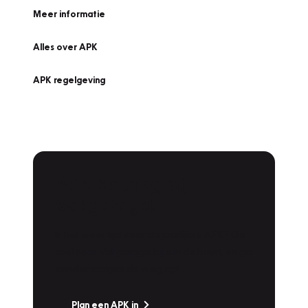
Meer informatie
Alles over APK
APK regelgeving
APK Keuring bij
Vakgarage!
Is het weer tijd voor de jaarlijkse APK? Ga
snel naar Vakgarage bij u in de buurt, en ga
zonder zorgen de weg op!
Plan een APK in