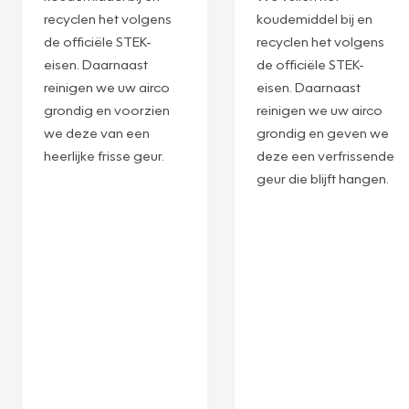
SERVICEBEURT
SERVICEBEURT
R134A
R1234YF
Laat uw airco stralen
Ervaar de ultieme
met onze Combi-
verwennerij voor uw
servicebeurt! We
airco met onze
vullen het
Combi-servicebeurt!
koudemiddel bij en
We vullen het
recyclen het volgens
koudemiddel bij en
de officiële STEK-
recyclen het volgens
eisen. Daarnaast
de officiële STEK-
reinigen we uw airco
eisen. Daarnaast
grondig en voorzien
reinigen we uw airco
we deze van een
grondig en geven we
heerlijke frisse geur.
deze een verfrissende
geur die blijft hangen.