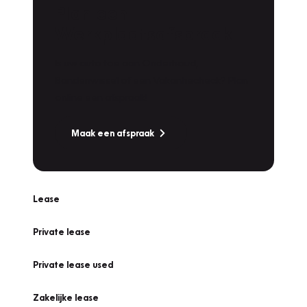
Plan een
Werkplaatsafspraak
Is uw auto toe aan Onderhoud,
Bandenwissel of een Vakantiecheck? Plan
online een afspraak!
Maak een afspraak
Lease
Private lease
Private lease used
Zakelijke lease