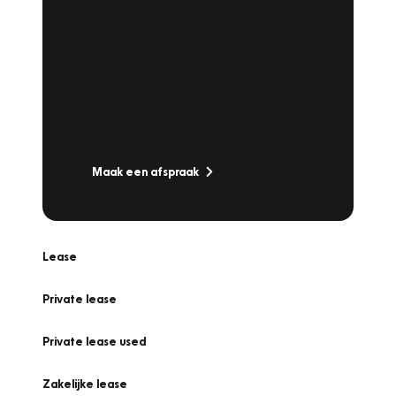
Plan een
Werkplaatsafspraak
Is uw auto toe aan Onderhoud,
Bandenwissel of een Vakantiecheck? Plan
online een afspraak!
Maak een afspraak
Lease
Private lease
Private lease used
Zakelijke lease