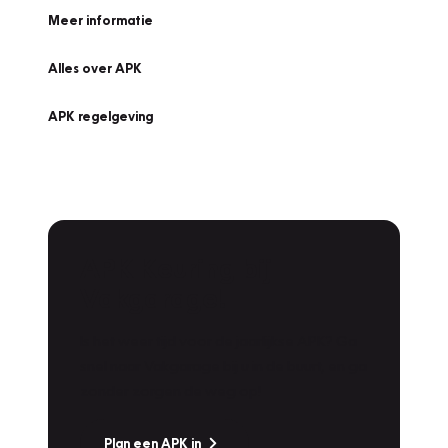
Meer informatie
Alles over APK
APK regelgeving
APK Keuring bij
Vakgarage!
Is het weer tijd voor de jaarlijkse APK? Ga
snel naar Vakgarage bij u in de buurt, en ga
zonder zorgen de weg op!
Plan een APK in